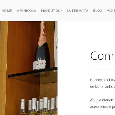
HOME
A VINÍCOLA
PRODUTOS
LA FERMATA
BLOG
VISI
Todos Produtos
Conh
Conheça a Loj
de bons vinho
Aberta diariam
acessórios e p