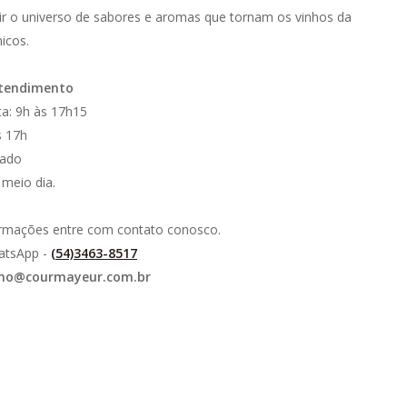
r o universo de sabores e aromas que tornam os vinhos da
icos.
atendimento
a: 9h às 17h15
s 17h
hado
meio dia.
ormações entre com contato conosco.
atsApp -
(54)3463-8517
smo@courmayeur.com.br