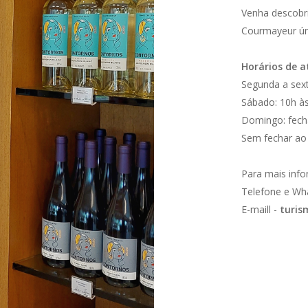
Venha descobri
Courmayeur ún
Horários de 
Segunda a sext
Sábado: 10h à
Domingo: fec
Sem fechar ao 
Para mais inf
Telefone e Wh
E-maill -
turi