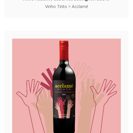
Vinho Tinto > Acclamé