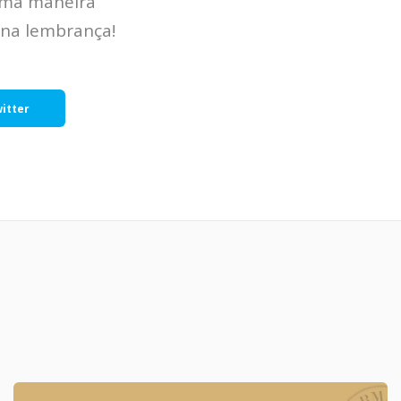
 uma maneira
 na lembrança!
itter