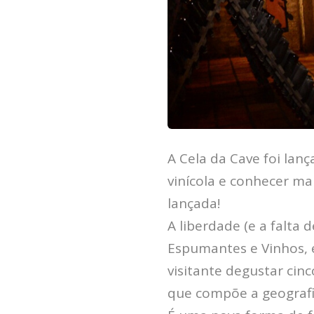
A Cela da Cave foi lan
vinícola e conhecer mai
lançada!
A liberdade (e a falta
Espumantes e Vinhos, 
visitante degustar cin
que compõe a geografia